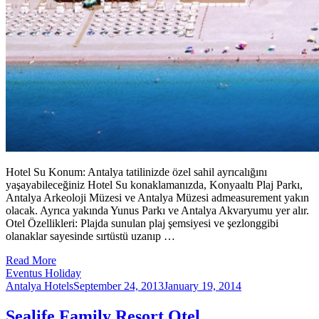
Hotel Su Konum: Antalya tatilinizde özel sahil ayrıcalığını
yaşayabileceğiniz Hotel Su konaklamanızda, Konyaaltı Plaj Parkı,
Antalya Arkeoloji Müzesi ve Antalya Müzesi admeasurement yakın
olacak. Ayrıca yakında Yunus Parkı ve Antalya Akvaryumu yer alır.
Otel Özellikleri: Plajda sunulan plaj şemsiyesi ve şezlonggibi
olanaklar sayesinde sırtüstü uzanıp …
Read More
Eventus Holiday
Antalya Hotels
September 24, 2013
January 19, 2014
Sealife Family Resort Otel