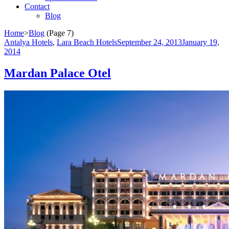
Contact
Blog
Home
>
Blog
(Page 7)
Antalya Hotels
,
Lara Beach Hotels
September 24, 2013
January 19,
2014
Mardan Palace Otel