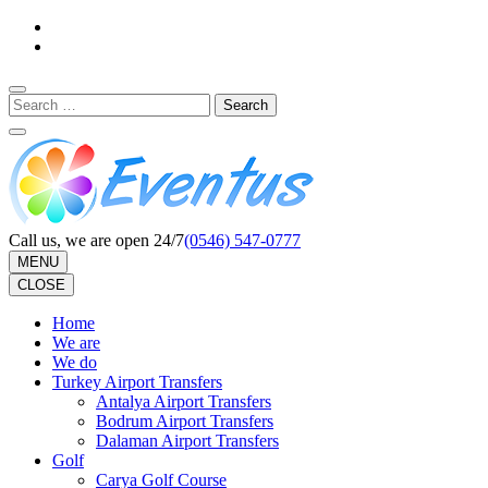
Skip
to
content
(Press
Search
Enter)
for:
Call us, we are open 24/7
(0546) 547-0777
MENU
CLOSE
Home
We are
We do
Turkey Airport Transfers
Antalya Airport Transfers
Bodrum Airport Transfers
Dalaman Airport Transfers
Golf
Carya Golf Course