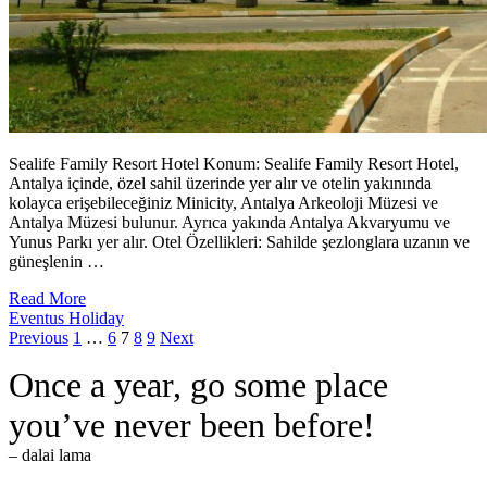
Sealife Family Resort Hotel Konum: Sealife Family Resort Hotel,
Antalya içinde, özel sahil üzerinde yer alır ve otelin yakınında
kolayca erişebileceğiniz Minicity, Antalya Arkeoloji Müzesi ve
Antalya Müzesi bulunur. Ayrıca yakında Antalya Akvaryumu ve
Yunus Parkı yer alır. Otel Özellikleri: Sahilde şezlonglara uzanın ve
güneşlenin …
Read More
Eventus Holiday
Posts
Page
Page
Page
Page
Page
Previous
1
…
6
7
8
9
Next
pagination
Once a year, go some place
you’ve never been before!
– dalai lama